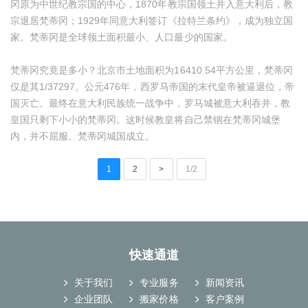
冈原为中世纪教宗国的中心，1870年教宗国领土并入意大利后，教
宗退居梵蒂冈；1929年同意大利签订《拉特兰条约》，成为独立国
家。梵蒂冈是全球领土面积最小、人口最少的国家。
梵蒂冈究竟是多小？北京市土地面积为16410.54平方公里，梵蒂冈
仅是其1/37297。公元476年，西罗马帝国的末代皇帝被逼退位，帝
国灭亡。最终在意大利民族统一战争中，罗马城被意大利吞并，教
皇国只剩下小小的梵蒂冈。这时候教皇将自己禁锢在梵蒂冈城堡
内，并不屈服。梵蒂冈城国成立。
1
2
>
1/2
快速通道
关于我们
专业服务
新闻资讯
企业团队
搬家价格
客户案例