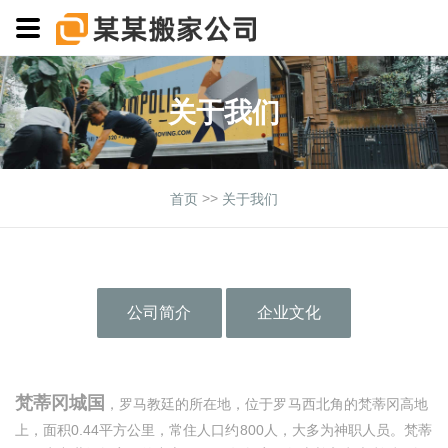
关于我们
>>
首页
关于我们
公司简介
企业文化
梵蒂冈城国
，罗马教廷的所在地，位于罗马西北角的梵蒂冈高地
上，面积0.44平方公里，常住人口约800人，大多为神职人员。梵蒂